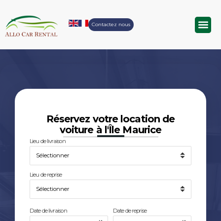
Contactez nous
Nos voit
Transfert A
À propos d
Réservez votre location de
voiture à l'Île Maurice
Lieu de livraison
Lieu de reprise
Date de livraison
Date de reprise