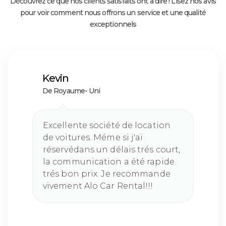
Découvrez ce que nos clients satisfaits ont à dire ! Lisez nos avis
pour voir comment nous offrons un service et une qualité
exceptionnels
Kevin
Mi
De Royaume- Uni
d' 
Excellente société de location
Ex
de voitures. Méme si j'ai
sy
réservédans un délais trés court,
vo
la communication a été rapide.
tr
trés bon prix. Je recommande
vivement Alo Car Rental!!!